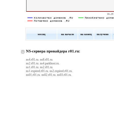
месяц
на начало
на конец
получено
NS-сервера провайдера r01.ru:
ns4.r01.ru. ns8.r01.ru.
ns2.r01.ru. ns4.parkhost.ru.
ns1.r01.ru. ns2.r01.ru.
ns1.expired.r01.ru. ns2.expired.r01.ru.
ns01.r01.ru. ns02.r01.ru. ns03.r01.ru.