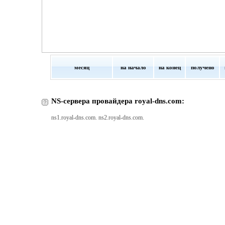
месяц
на начало
на конец
получено
NS-сервера провайдера royal-dns.com:
ns1.royal-dns.com. ns2.royal-dns.com.