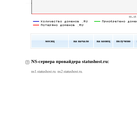
месяц
на начало
на конец
получено
NS-сервера провайдера statushost.ru:
ns1.statushost.ru. ns2.statushost.ru.