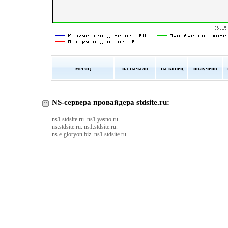
месяц
на начало
на конец
получено
NS-сервера провайдера stdsite.ru:
ns1.stdsite.ru. ns1.yasno.ru.
ns.stdsite.ru. ns1.stdsite.ru.
ns.e-gloryon.biz. ns1.stdsite.ru.