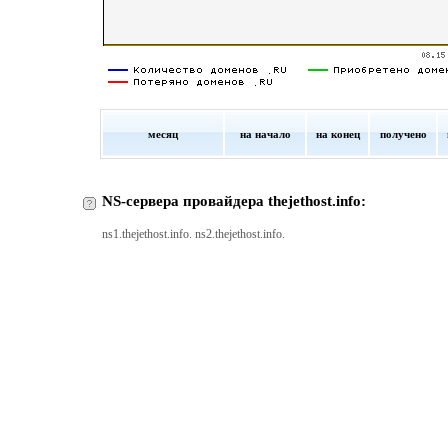
месяц
на начало
на конец
получено
NS-сервера провайдера thejethost.info:
ns1.thejethost.info. ns2.thejethost.info.