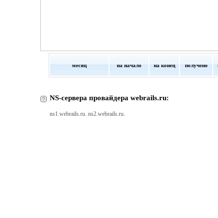
месяц
на начало
на конец
получено
NS-сервера провайдера webrails.ru:
ns1.webrails.ru. ns2.webrails.ru.