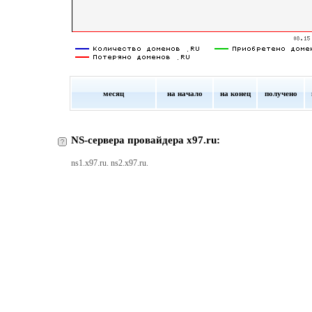
месяц
на начало
на конец
получено
NS-сервера провайдера x97.ru:
ns1.x97.ru. ns2.x97.ru.