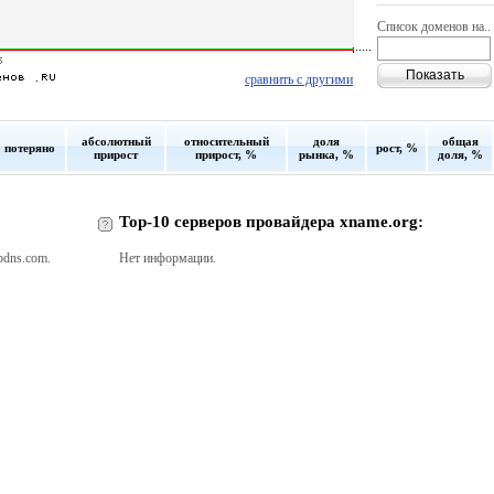
Список доменов на..
сравнить с другими
абсолютный
относительный
доля
общая
потеряно
рост, %
прирост
прирост, %
рынка, %
доля, %
Top-10 серверов провайдера xname.org:
pdns.com.
Нет информации.