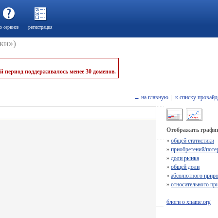
о сервисе
регистрация
ки»)
й период поддерживалось менее 30 доменов.
← на главную
|
к списку провайд
Отображать график
»
общей статистики
»
приобретений/поте
»
доли рынка
»
общей доли
»
абсолютного приро
»
относительного пр
блоги о xname.org