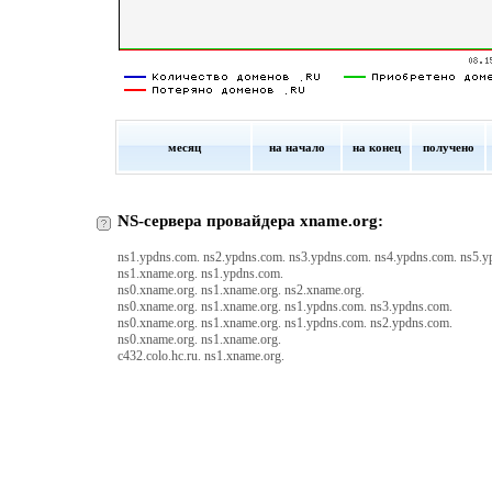
месяц
на начало
на конец
получено
NS-сервера провайдера xname.org:
ns1.ypdns.com. ns2.ypdns.com. ns3.ypdns.com. ns4.ypdns.com. ns5.y
ns1.xname.org. ns1.ypdns.com.
ns0.xname.org. ns1.xname.org. ns2.xname.org.
ns0.xname.org. ns1.xname.org. ns1.ypdns.com. ns3.ypdns.com.
ns0.xname.org. ns1.xname.org. ns1.ypdns.com. ns2.ypdns.com.
ns0.xname.org. ns1.xname.org.
c432.colo.hc.ru. ns1.xname.org.