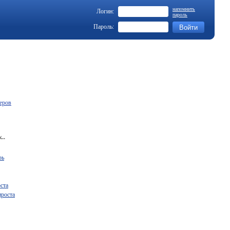
напомнить
Логин:
пароль
Пароль:
еров
..
рь
ста
ироста